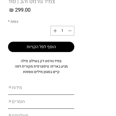
צמיד גורמט זהב | סוד
מחיר
כמות
*
הוסף לסל הקניות
צמיד גורמט דק בשילוב מילה
מגיע באריזה טיפוגרפית מקורית ויפה
קיים במגוון מילים נוספות
מידות
ONE SIZE
חומרים
אורך 19 ס"מ
כל התכשיטים שלנו מעוצבים בעבודת יד
רוצה לשנות את האורך ? אין בעיה,
משלוחים