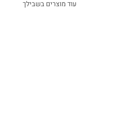
עוד מוצרים בשבילך
שרשרת דקה כסף | לב
מחיר