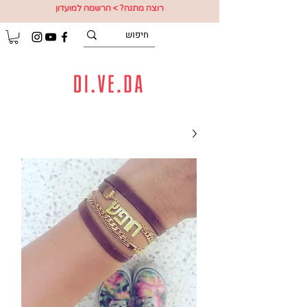
רוצה מתנה? > הרשמה למועדון