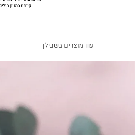
להפיק זיכוי על הרכישה
קיימת במגוון מילים
ברמת השרון.
ע בימי ג' עבור הזמנות
ות עד יום ב' ב-15:00
עוד מוצרים בשבילך