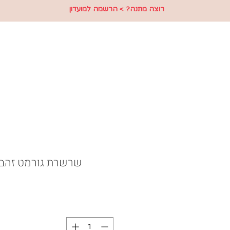
רוצה מתנה? > הרשמה למועדון
שרשרת גורמט זהב 