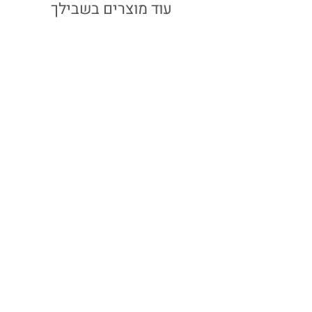
עוד מוצרים בשבילך
שרשרת דקה כסף | לב
מחיר