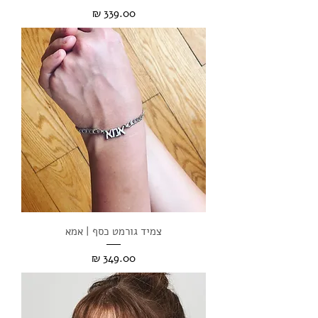
מחיר
צמיד גורמט כסף | אמא
מחיר