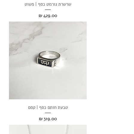
שרשרת גורמט כסף | פשוט
מחיר
טבעת חותם כסף | קסם
מחיר