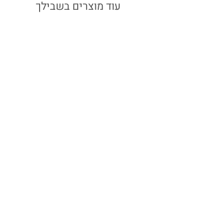
עבור הזמנות המתקבלות עד יום ב' ב-15:00
עוד מוצרים בשבילך
שרשרת דקה כסף | לב
מחיר