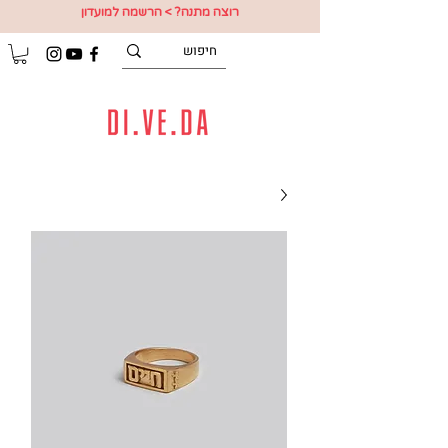
רוצה מתנה? > הרשמה למועדון