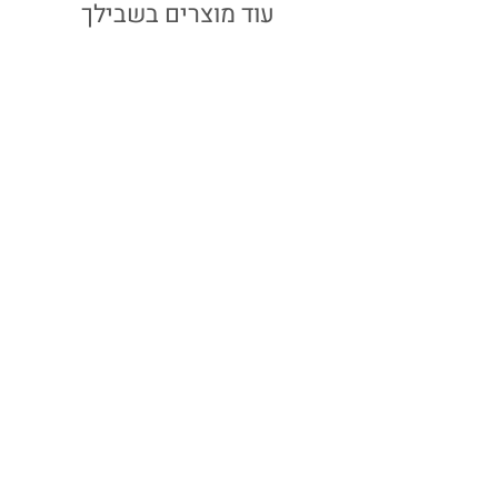
עבור הזמנות המתקבלות עד יום ב' ב-15:00
עוד מוצרים בשבילך
שרשרת דקה כסף | לב
מחיר