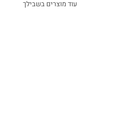
עבור הזמנות המתקבלות עד יום ב' ב-15:00
עוד מוצרים בשבילך
שרשרת דקה כסף | לב
מחיר