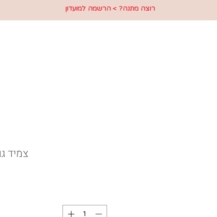
רוצה מתנה? > הרשמה למועדון
צמיד גו