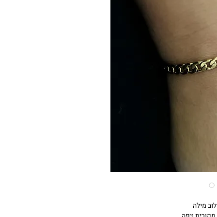
וב מילה
מקורית ויפה