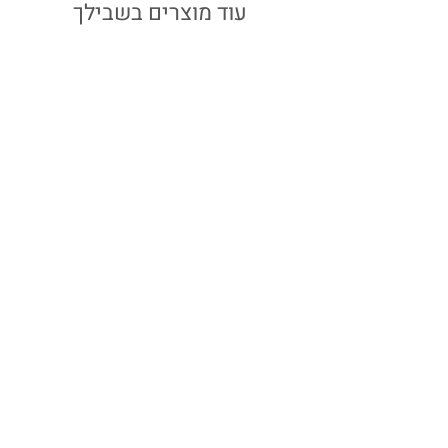
עוד מוצרים בשבילך
שרשרת דקה כסף | לב
מחיר