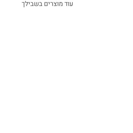
עוד מוצרים בשבילך
שרשרת דקה כסף | לב
מחיר